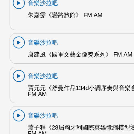
音樂沙拉吧
朱嘉雯《戀路旅館》 FM AM
音樂沙拉吧
唐建風《國軍文藝金像獎系列》 FM AM
音樂沙拉吧
賈元元《舒曼作品134d小調序奏與音樂
FM AM
音樂沙拉吧
蕭子程《28屆匈牙利國際莫雄微縮模型
FM AM