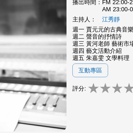
播出時間：
FM 22:00
AM 23:00
主持人：
江秀靜
週一 賈元元的古典音
週二 聲音的抒情詩
週三 黃河老師 藝術市場
週四 藝文活動介紹
週五 朱嘉雯 文學料理
互動專區
★
★
★
評分: