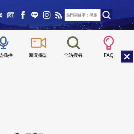
文字大小：
小
中
大
益插播
新聞採訪
全站搜尋
FAQ