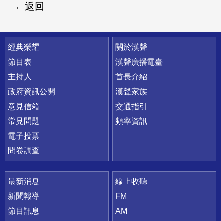
返回
快速連結
經典榮耀
關於漢聲
節目表
漢聲廣播電臺
主持人
首長介紹
政府資訊公開
漢聲家族
意見信箱
交通指引
常見問題
頻率資訊
電子投票
問卷調查
最新消息
線上收聽
新聞報導
FM
節目訊息
AM