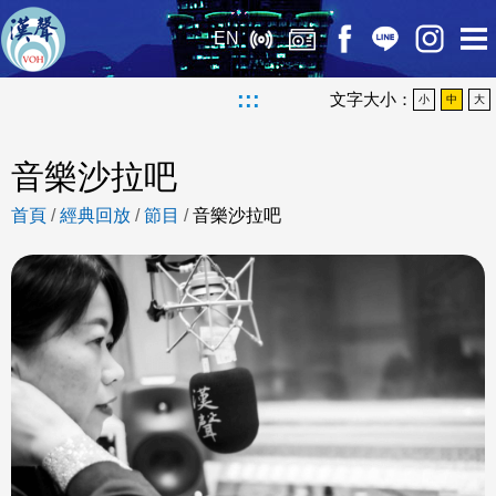
EN
:::
文字大小：
小
中
大
音樂沙拉吧
首頁
/
經典回放
/
節目
/
音樂沙拉吧