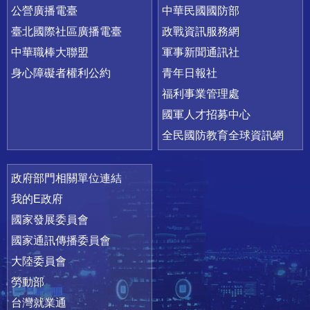
公營廣播電臺
中華民國國防部
臺北國際社區廣播電臺
政戰資訊服務網
中華職棒大聯盟
軍事新聞通訊社
身心障礙者權利公約
青年日報社
福利事業管理處
國軍人才招募中心
全民國防教育全球資訊網
政府部門相關單位連結
我的E政府
國家發展委員會
國家通訊傳播委員會
大陸委員會
勞動部
台灣就業通