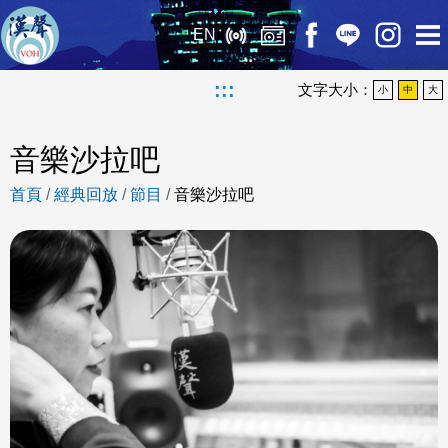
EN
:::
文字大小：
小
中
大
音樂沙拉吧
首頁
/
經典回放
/
節目
/
音樂沙拉吧