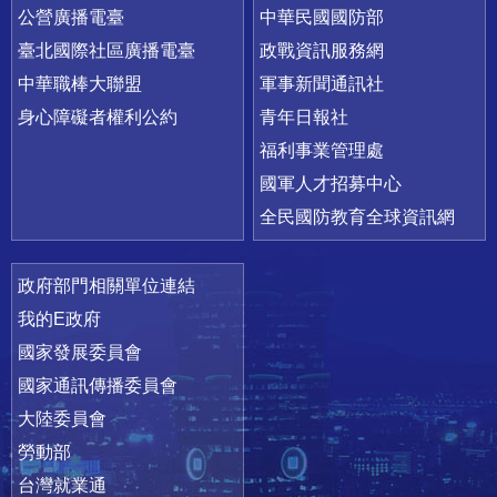
公營廣播電臺
中華民國國防部
臺北國際社區廣播電臺
政戰資訊服務網
中華職棒大聯盟
軍事新聞通訊社
身心障礙者權利公約
青年日報社
福利事業管理處
國軍人才招募中心
全民國防教育全球資訊網
政府部門相關單位連結
我的E政府
國家發展委員會
國家通訊傳播委員會
大陸委員會
勞動部
台灣就業通