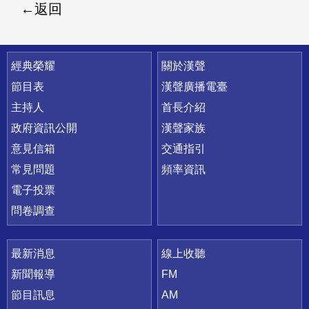
返回
快速連結
經典榮耀
關於漢聲
節目表
漢聲廣播電臺
主持人
首長介紹
政府資訊公開
漢聲家族
意見信箱
交通指引
常見問題
頻率資訊
電子投票
問卷調查
最新消息
線上收聽
新聞報導
FM
節目訊息
AM