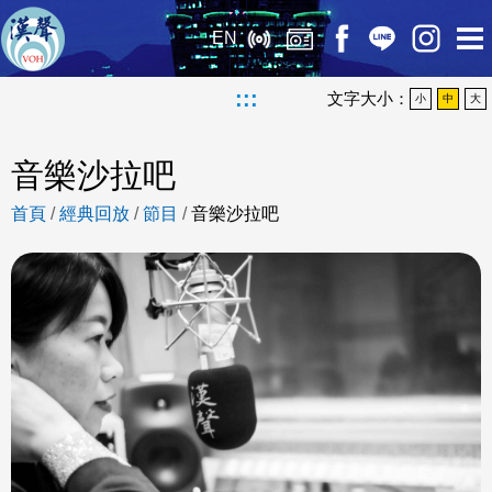
EN
:::
文字大小：
小
中
大
音樂沙拉吧
首頁
/
經典回放
/
節目
/
音樂沙拉吧