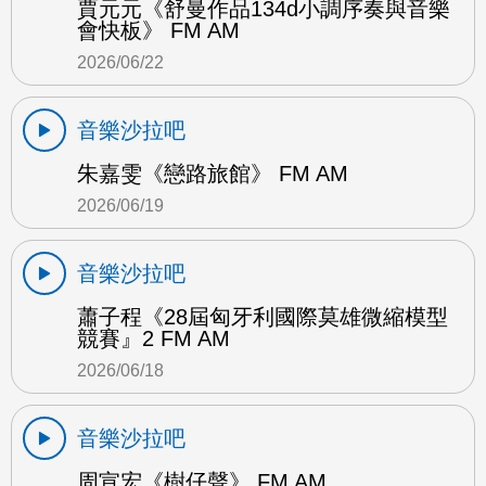
賈元元《舒曼作品134d小調序奏與音樂
會快板》 FM AM
2026/06/22
音樂沙拉吧
朱嘉雯《戀路旅館》 FM AM
2026/06/19
音樂沙拉吧
蕭子程《28屆匈牙利國際莫雄微縮模型
競賽』2 FM AM
2026/06/18
音樂沙拉吧
周宣宏《樹仔聲》 FM AM