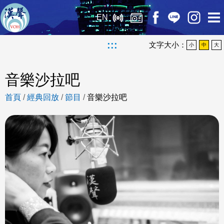
EN
:::
文字大小：
小
中
大
音樂沙拉吧
首頁
/
經典回放
/
節目
/
音樂沙拉吧