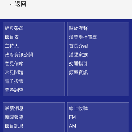
返回
快速連結
經典榮耀
關於漢聲
節目表
漢聲廣播電臺
主持人
首長介紹
政府資訊公開
漢聲家族
意見信箱
交通指引
常見問題
頻率資訊
電子投票
問卷調查
最新消息
線上收聽
新聞報導
FM
節目訊息
AM