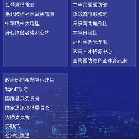
公營廣播電臺
中華民國國防部
臺北國際社區廣播電臺
政戰資訊服務網
中華職棒大聯盟
軍事新聞通訊社
身心障礙者權利公約
青年日報社
福利事業管理處
國軍人才招募中心
全民國防教育全球資訊網
政府部門相關單位連結
我的E政府
國家發展委員會
國家通訊傳播委員會
大陸委員會
勞動部
台灣就業通