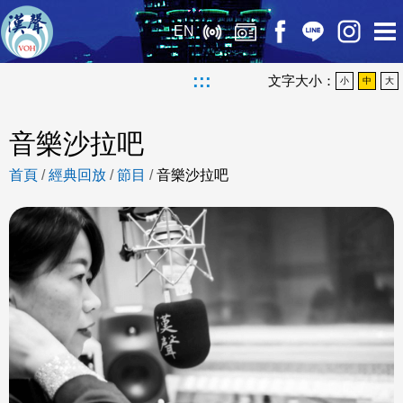
EN
:::
文字大小：
小
中
大
音樂沙拉吧
首頁
/
經典回放
/
節目
/
音樂沙拉吧