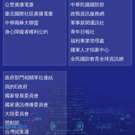
公營廣播電臺
中華民國國防部
臺北國際社區廣播電臺
政戰資訊服務網
中華職棒大聯盟
軍事新聞通訊社
身心障礙者權利公約
青年日報社
福利事業管理處
國軍人才招募中心
全民國防教育全球資訊網
政府部門相關單位連結
我的E政府
國家發展委員會
國家通訊傳播委員會
大陸委員會
勞動部
台灣就業通