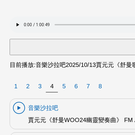
目前播放:
音樂沙拉吧
2025/10/13
賈元元《舒曼歌劇
1
2
3
4
5
6
7
8
音樂沙拉吧
賈元元《舒曼WOO24幽靈變奏曲》 FM 