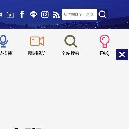
文字大小：
小
中
大
益插播
新聞採訪
全站搜尋
FAQ