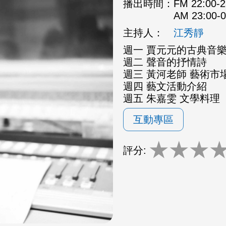
播出時間：
FM 22:00
AM 23:00
主持人：
江秀靜
週一 賈元元的古典音
週二 聲音的抒情詩
週三 黃河老師 藝術市場
週四 藝文活動介紹
週五 朱嘉雯 文學料理
互動專區
★
★
★
評分: