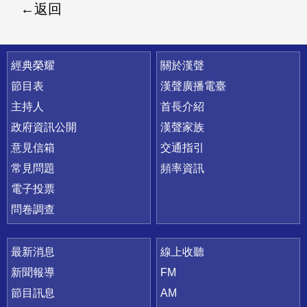
返回
快速連結
經典榮耀
關於漢聲
節目表
漢聲廣播電臺
主持人
首長介紹
政府資訊公開
漢聲家族
意見信箱
交通指引
常見問題
頻率資訊
電子投票
問卷調查
最新消息
線上收聽
新聞報導
FM
節目訊息
AM