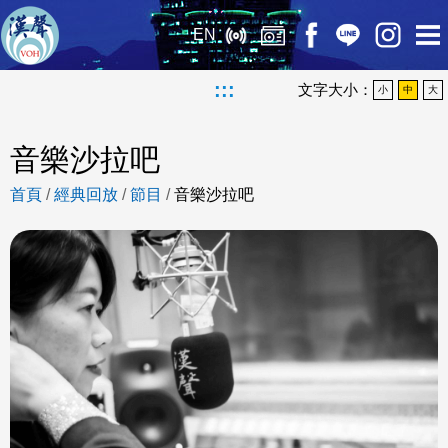
EN
:::
文字大小：
小
中
大
音樂沙拉吧
首頁
/
經典回放
/
節目
/
音樂沙拉吧