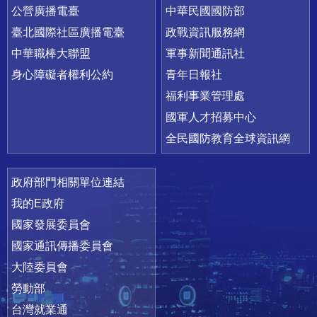
公營廣播電臺
中華民國國防部
臺北國際社區廣播電臺
政戰資訊服務網
中華職棒大聯盟
軍事新聞通訊社
身心障礙者權利公約
青年日報社
福利事業管理處
國軍人才招募中心
全民國防教育全球資訊網
政府部門相關單位連結
我的E政府
國家發展委員會
國家通訊傳播委員會
大陸委員會
勞動部
台灣就業通