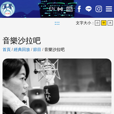
EN
:::
文字大小：
小
中
大
音樂沙拉吧
首頁
/
經典回放
/
節目
/
音樂沙拉吧