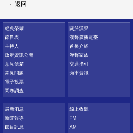
返回
快速連結
經典榮耀
關於漢聲
節目表
漢聲廣播電臺
主持人
首長介紹
政府資訊公開
漢聲家族
意見信箱
交通指引
常見問題
頻率資訊
電子投票
問卷調查
最新消息
線上收聽
新聞報導
FM
節目訊息
AM