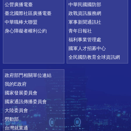
公營廣播電臺
中華民國國防部
臺北國際社區廣播電臺
政戰資訊服務網
中華職棒大聯盟
軍事新聞通訊社
身心障礙者權利公約
青年日報社
福利事業管理處
國軍人才招募中心
全民國防教育全球資訊網
政府部門相關單位連結
我的E政府
國家發展委員會
國家通訊傳播委員會
大陸委員會
勞動部
台灣就業通