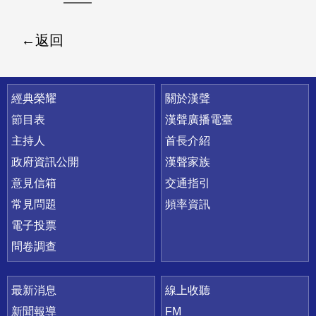
返回
快速連結
經典榮耀
關於漢聲
節目表
漢聲廣播電臺
主持人
首長介紹
政府資訊公開
漢聲家族
意見信箱
交通指引
常見問題
頻率資訊
電子投票
問卷調查
最新消息
線上收聽
新聞報導
FM