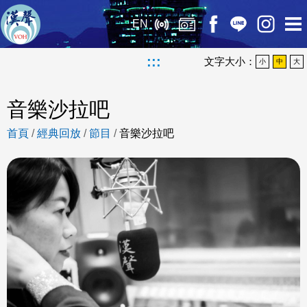
EN
:::
文字大小：
小
中
大
音樂沙拉吧
首頁
/
經典回放
/
節目
/
音樂沙拉吧