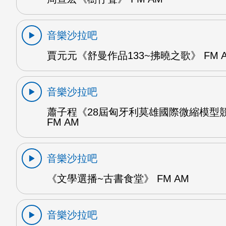
音樂沙拉吧
賈元元《舒曼作品133~拂曉之歌》 FM 
音樂沙拉吧
蕭子程《28屆匈牙利莫雄國際微縮模型
FM AM
音樂沙拉吧
《文學選播~古書食堂》 FM AM
音樂沙拉吧