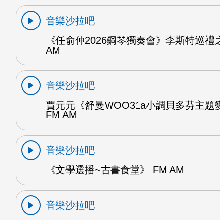
音樂沙拉吧
《任俞仲2026鋼琴獨奏會》李斯特巡禮之
AM
音樂沙拉吧
賈元元《舒曼WOO31a小調貝多芬主題變
FM AM
音樂沙拉吧
《文學選播~古書食堂》 FM AM
音樂沙拉吧