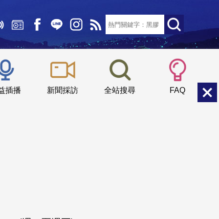
文字大小：
小
中
大
益插播
新聞採訪
全站搜尋
FAQ