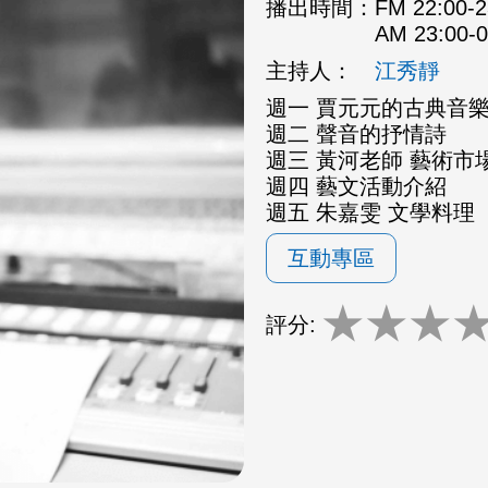
播出時間：
FM 22:00
AM 23:00
主持人：
江秀靜
週一 賈元元的古典音
週二 聲音的抒情詩
週三 黃河老師 藝術市場
週四 藝文活動介紹
週五 朱嘉雯 文學料理
互動專區
★
★
★
評分: