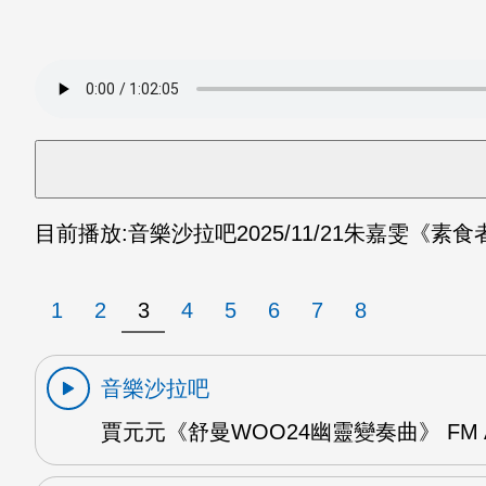
目前播放:
音樂沙拉吧
2025/11/21
朱嘉雯《素食者
1
2
3
4
5
6
7
8
音樂沙拉吧
賈元元《舒曼WOO24幽靈變奏曲》 FM 