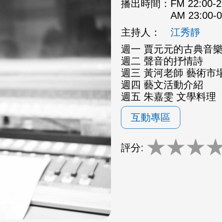
播出時間：
FM 22:00
AM 23:00
主持人：
江秀靜
週一 賈元元的古典音
週二 聲音的抒情詩
週三 黃河老師 藝術市場
週四 藝文活動介紹
週五 朱嘉雯 文學料理
互動專區
★
★
★
評分: