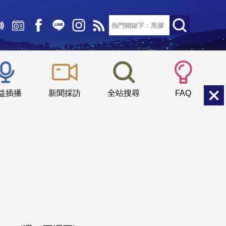
文字大小：
小
中
大
益插播
新聞採訪
全站搜尋
FAQ