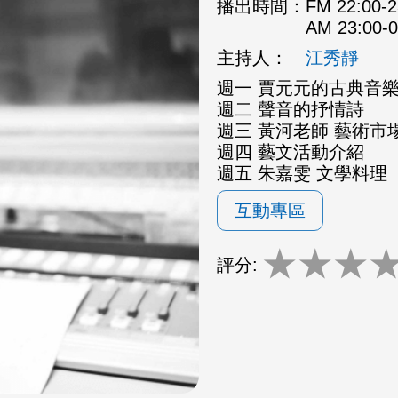
播出時間：
FM 22:00
AM 23:00
主持人：
江秀靜
週一 賈元元的古典音
週二 聲音的抒情詩
週三 黃河老師 藝術市場
週四 藝文活動介紹
週五 朱嘉雯 文學料理
互動專區
★
★
★
評分: