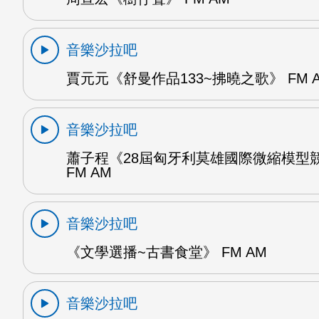
音樂沙拉吧
賈元元《舒曼作品133~拂曉之歌》 FM 
音樂沙拉吧
蕭子程《28屆匈牙利莫雄國際微縮模型
FM AM
音樂沙拉吧
《文學選播~古書食堂》 FM AM
音樂沙拉吧