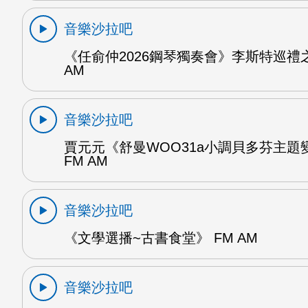
音樂沙拉吧
《任俞仲2026鋼琴獨奏會》李斯特巡禮之
AM
音樂沙拉吧
賈元元《舒曼WOO31a小調貝多芬主題變
FM AM
音樂沙拉吧
《文學選播~古書食堂》 FM AM
音樂沙拉吧