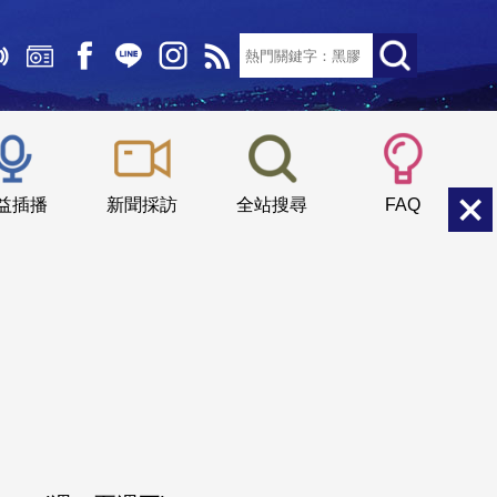
文字大小：
小
中
大
益插播
新聞採訪
全站搜尋
FAQ