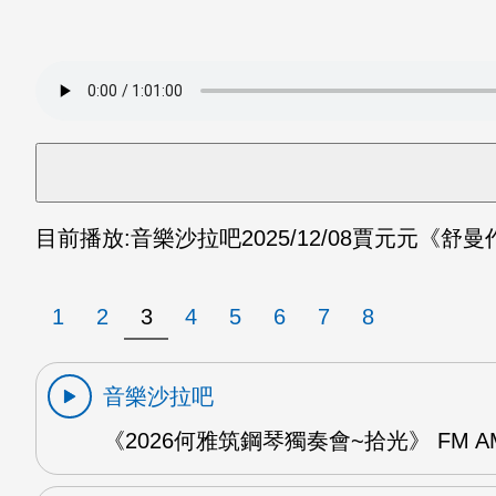
目前播放:
音樂沙拉吧
2025/12/08
賈元元《舒曼作
1
2
3
4
5
6
7
8
音樂沙拉吧
《2026何雅筑鋼琴獨奏會~拾光》 FM A