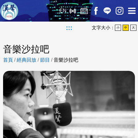
EN
:::
文字大小：
小
中
大
音樂沙拉吧
首頁
/
經典回放
/
節目
/
音樂沙拉吧