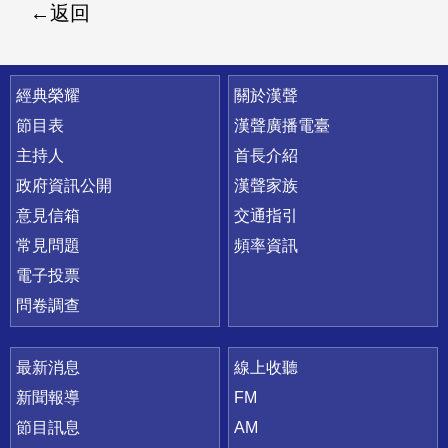
返回
快速連結
經典榮耀
關於漢聲
節目表
漢聲廣播電臺
主持人
首長介紹
政府資訊公開
漢聲家族
意見信箱
交通指引
常見問題
頻率資訊
電子投票
問卷調查
最新消息
線上收聽
新聞報導
FM
節目訊息
AM