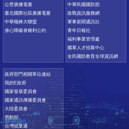
公營廣播電臺
中華民國國防部
臺北國際社區廣播電臺
政戰資訊服務網
中華職棒大聯盟
軍事新聞通訊社
身心障礙者權利公約
青年日報社
福利事業管理處
國軍人才招募中心
全民國防教育全球資訊網
政府部門相關單位連結
我的E政府
國家發展委員會
國家通訊傳播委員會
大陸委員會
勞動部
台灣就業通