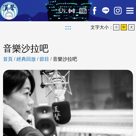
EN
:::
文字大小：
小
中
大
音樂沙拉吧
首頁
/
經典回放
/
節目
/
音樂沙拉吧