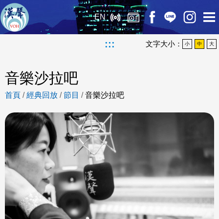
EN
:::
文字大小：
小
中
大
音樂沙拉吧
首頁
/
經典回放
/
節目
/
音樂沙拉吧