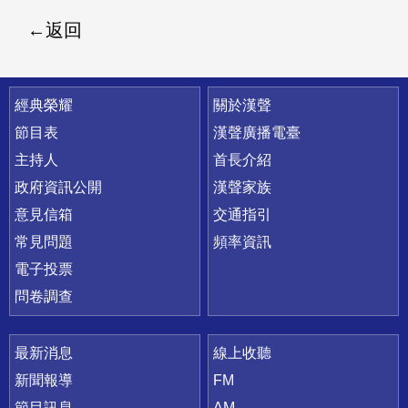
返回
快速連結
經典榮耀
關於漢聲
節目表
漢聲廣播電臺
主持人
首長介紹
政府資訊公開
漢聲家族
意見信箱
交通指引
常見問題
頻率資訊
電子投票
問卷調查
最新消息
線上收聽
新聞報導
FM
節目訊息
AM