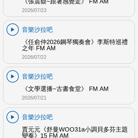
《張震嶽~跟著感覺走》 FM AM
2026/07/23
音樂沙拉吧
《任俞仲2026鋼琴獨奏會》李斯特巡禮
之年 FM AM
2026/07/22
音樂沙拉吧
《文學選播~古書食堂》 FM AM
2026/07/21
音樂沙拉吧
賈元元《舒曼WOO31a小調貝多芬主題
變奏》15 FM AM