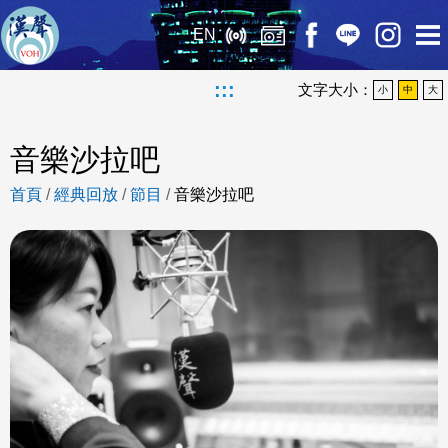
EN
:::
文字大小：
小
中
大
音樂沙拉吧
首頁
/
經典回放
/
節目
/
音樂沙拉吧