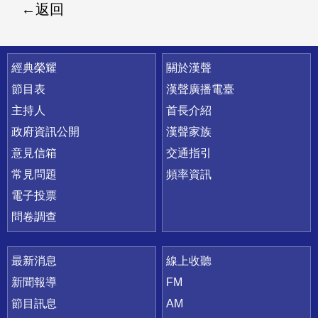
返回
快速連結
經典榮耀
關於漢聲
節目表
漢聲廣播電臺
主持人
首長介紹
政府資訊公開
漢聲家族
意見信箱
交通指引
常見問題
頻率資訊
電子投票
問卷調查
最新消息
線上收聽
新聞報導
FM
節目訊息
AM