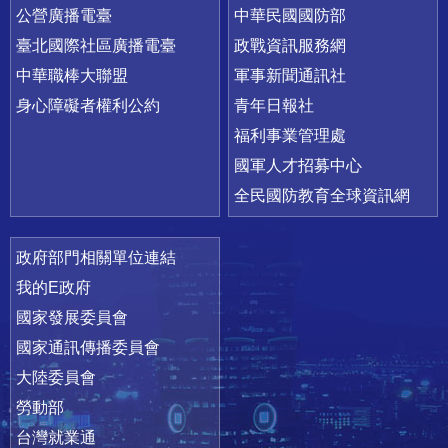
公營廣播電臺
中華民國國防部
臺北國際社區廣播電臺
政戰資訊服務網
中華職棒大聯盟
軍事新聞通訊社
身心障礙者權利公約
青年日報社
福利事業管理處
國軍人才招募中心
全民國防教育全球資訊網
政府部門相關單位連結
我的E政府
國家發展委員會
國家通訊傳播委員會
大陸委員會
勞動部
台灣就業通