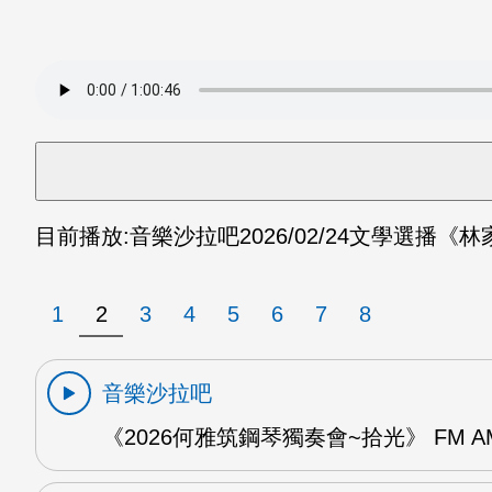
目前播放:
音樂沙拉吧
2026/02/24
文學選播《林家
1
2
3
4
5
6
7
8
音樂沙拉吧
《2026何雅筑鋼琴獨奏會~拾光》 FM A