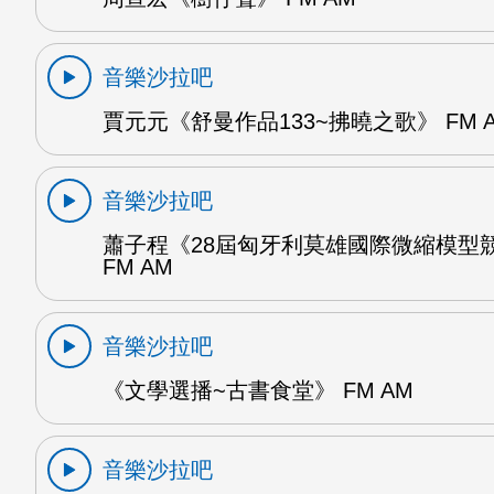
音樂沙拉吧
賈元元《舒曼作品133~拂曉之歌》 FM 
音樂沙拉吧
蕭子程《28屆匈牙利莫雄國際微縮模型
FM AM
音樂沙拉吧
《文學選播~古書食堂》 FM AM
音樂沙拉吧