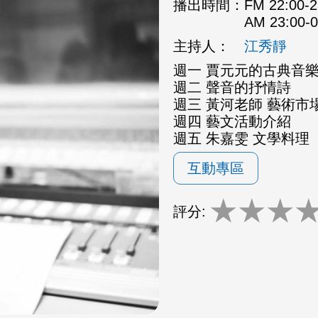
播出時間：
FM 22:00
AM 23:00
主持人：
江秀靜
週一 賈元元的古典音
週二 聲音的抒情詩
週三 黃河老師 藝術市場
週四 藝文活動介紹
週五 朱嘉雯 文學料理
互動專區
★
★
★
評分: