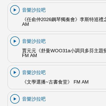
音樂沙拉吧
《任俞仲2026鋼琴獨奏會》李斯特巡禮之
AM
音樂沙拉吧
賈元元《舒曼WOO31a小調貝多芬主題變
FM AM
音樂沙拉吧
《文學選播~古書食堂》 FM AM
音樂沙拉吧