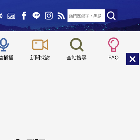
文字大小：
小
中
大
益插播
新聞採訪
全站搜尋
FAQ