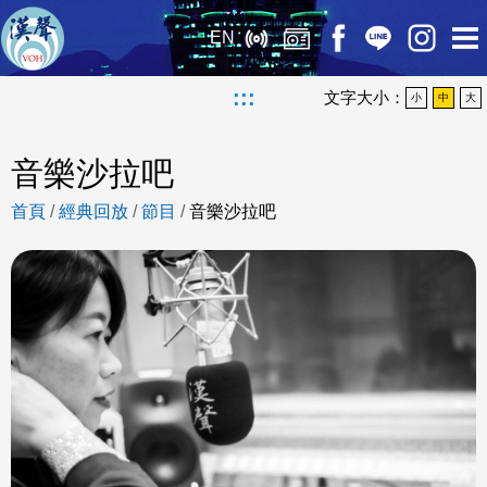
EN
:::
文字大小：
小
中
大
音樂沙拉吧
首頁
/
經典回放
/
節目
/
音樂沙拉吧