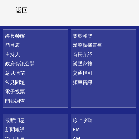
返回
快速連結
經典榮耀
關於漢聲
節目表
漢聲廣播電臺
主持人
首長介紹
政府資訊公開
漢聲家族
意見信箱
交通指引
常見問題
頻率資訊
電子投票
問卷調查
最新消息
線上收聽
新聞報導
FM
節目訊息
AM