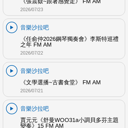
《張震嶽~跟著感覺走》 FM AM
2026/07/23
音樂沙拉吧
《任俞仲2026鋼琴獨奏會》李斯特巡禮
之年 FM AM
2026/07/22
音樂沙拉吧
《文學選播~古書食堂》 FM AM
2026/07/21
音樂沙拉吧
賈元元《舒曼WOO31a小調貝多芬主題
變奏》15 FM AM