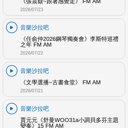
《張震嶽~跟著感覺走》 FM AM
2026/07/23
音樂沙拉吧
《任俞仲2026鋼琴獨奏會》李斯特巡禮
之年 FM AM
2026/07/22
音樂沙拉吧
《文學選播~古書食堂》 FM AM
2026/07/21
音樂沙拉吧
賈元元《舒曼WOO31a小調貝多芬主題
變奏》15 FM AM