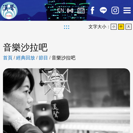
EN
:::
文字大小：
小
中
大
音樂沙拉吧
首頁
/
經典回放
/
節目
/
音樂沙拉吧