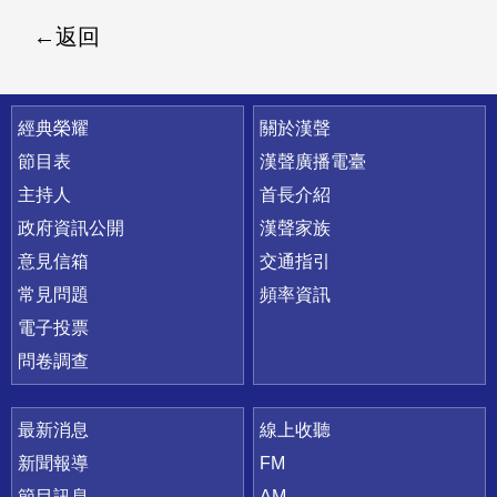
返回
快速連結
經典榮耀
關於漢聲
節目表
漢聲廣播電臺
主持人
首長介紹
政府資訊公開
漢聲家族
意見信箱
交通指引
常見問題
頻率資訊
電子投票
問卷調查
最新消息
線上收聽
新聞報導
FM
節目訊息
AM