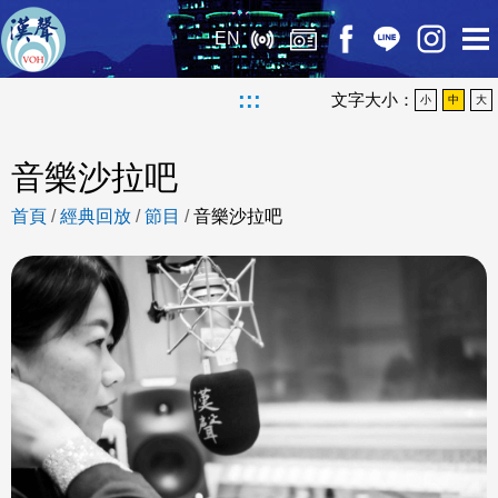
EN
:::
文字大小：
小
中
大
音樂沙拉吧
首頁
/
經典回放
/
節目
/
音樂沙拉吧