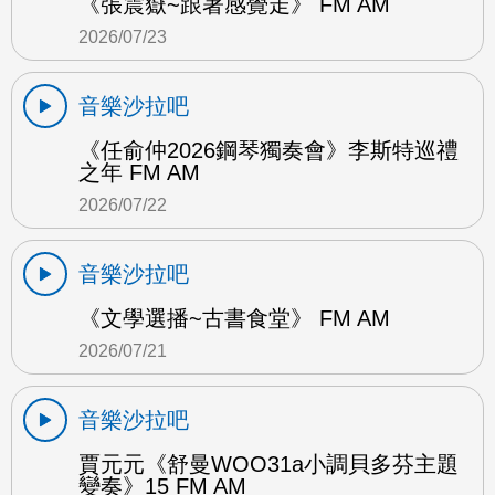
《張震嶽~跟著感覺走》 FM AM
2026/07/23
音樂沙拉吧
《任俞仲2026鋼琴獨奏會》李斯特巡禮
之年 FM AM
2026/07/22
音樂沙拉吧
《文學選播~古書食堂》 FM AM
2026/07/21
音樂沙拉吧
賈元元《舒曼WOO31a小調貝多芬主題
變奏》15 FM AM