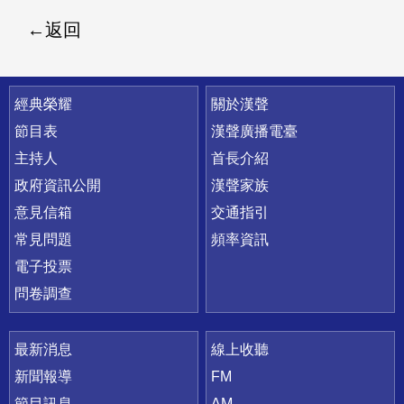
返回
快速連結
經典榮耀
關於漢聲
節目表
漢聲廣播電臺
主持人
首長介紹
政府資訊公開
漢聲家族
意見信箱
交通指引
常見問題
頻率資訊
電子投票
問卷調查
最新消息
線上收聽
新聞報導
FM
節目訊息
AM