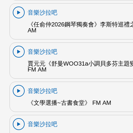
音樂沙拉吧
《任俞仲2026鋼琴獨奏會》李斯特巡禮之
AM
音樂沙拉吧
賈元元《舒曼WOO31a小調貝多芬主題變
FM AM
音樂沙拉吧
《文學選播~古書食堂》 FM AM
音樂沙拉吧