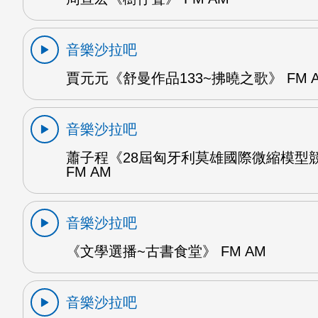
音樂沙拉吧
賈元元《舒曼作品133~拂曉之歌》 FM 
音樂沙拉吧
蕭子程《28屆匈牙利莫雄國際微縮模型
FM AM
音樂沙拉吧
《文學選播~古書食堂》 FM AM
音樂沙拉吧