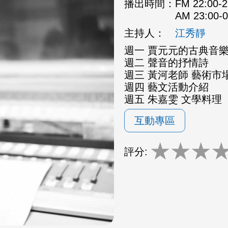
播出時間：
FM 22:00
AM 23:00
主持人：
江秀靜
週一 賈元元的古典音
週二 聲音的抒情詩
週三 黃河老師 藝術市場
週四 藝文活動介紹
週五 朱嘉雯 文學料理
互動專區
★
★
★
評分: