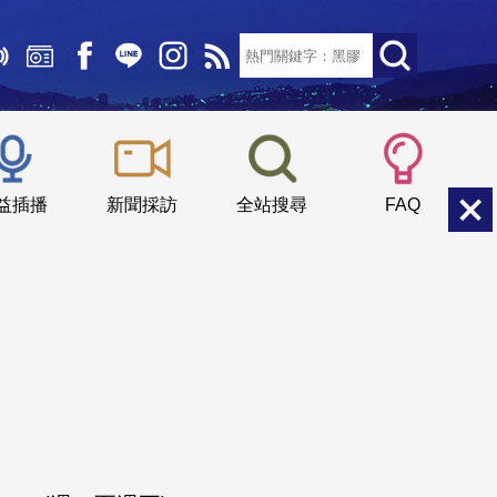
文字大小：
小
中
大
益插播
新聞採訪
全站搜尋
FAQ