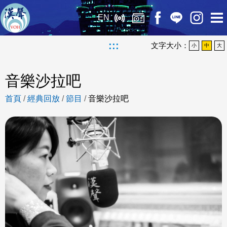
EN
:::
文字大小：
小
中
大
音樂沙拉吧
首頁
/
經典回放
/
節目
/
音樂沙拉吧