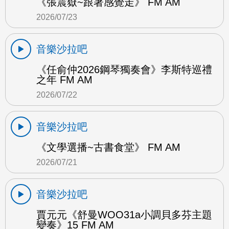
《張震嶽~跟著感覺走》 FM AM
2026/07/23
音樂沙拉吧
《任俞仲2026鋼琴獨奏會》李斯特巡禮
之年 FM AM
2026/07/22
音樂沙拉吧
《文學選播~古書食堂》 FM AM
2026/07/21
音樂沙拉吧
賈元元《舒曼WOO31a小調貝多芬主題
變奏》15 FM AM