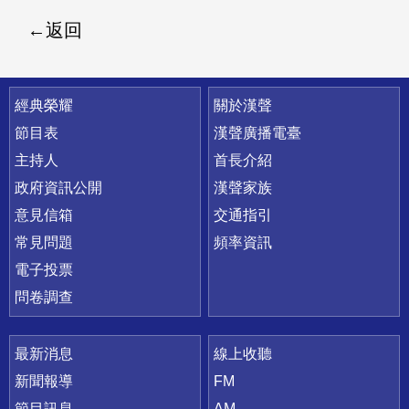
返回
快速連結
經典榮耀
關於漢聲
節目表
漢聲廣播電臺
主持人
首長介紹
政府資訊公開
漢聲家族
意見信箱
交通指引
常見問題
頻率資訊
電子投票
問卷調查
最新消息
線上收聽
新聞報導
FM
節目訊息
AM