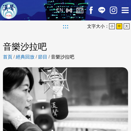
EN
:::
文字大小：
小
中
大
音樂沙拉吧
首頁
/
經典回放
/
節目
/
音樂沙拉吧