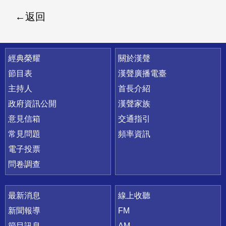
返回
快速連結
經典榮耀
關於漢聲
節目表
漢聲廣播電臺
主持人
首長介紹
政府資訊公開
漢聲家族
意見信箱
交通指引
常見問題
頻率資訊
電子投票
問卷調查
最新消息
線上收聽
新聞報導
FM
節目訊息
AM