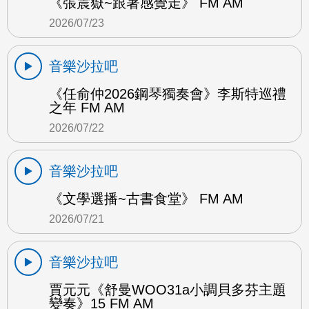
《張震嶽~跟著感覺走》 FM AM
2026/07/23
音樂沙拉吧
《任俞仲2026鋼琴獨奏會》李斯特巡禮
之年 FM AM
2026/07/22
音樂沙拉吧
《文學選播~古書食堂》 FM AM
2026/07/21
音樂沙拉吧
賈元元《舒曼WOO31a小調貝多芬主題
變奏》15 FM AM