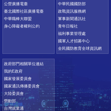
公營廣播電臺
中華民國國防部
臺北國際社區廣播電臺
政戰資訊服務網
中華職棒大聯盟
軍事新聞通訊社
身心障礙者權利公約
青年日報社
福利事業管理處
國軍人才招募中心
全民國防教育全球資訊網
政府部門相關單位連結
我的E政府
國家發展委員會
國家通訊傳播委員會
大陸委員會
勞動部
台灣就業通