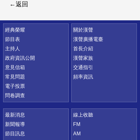
返回
快速連結
經典榮耀
關於漢聲
節目表
漢聲廣播電臺
主持人
首長介紹
政府資訊公開
漢聲家族
意見信箱
交通指引
常見問題
頻率資訊
電子投票
問卷調查
最新消息
線上收聽
新聞報導
FM
節目訊息
AM