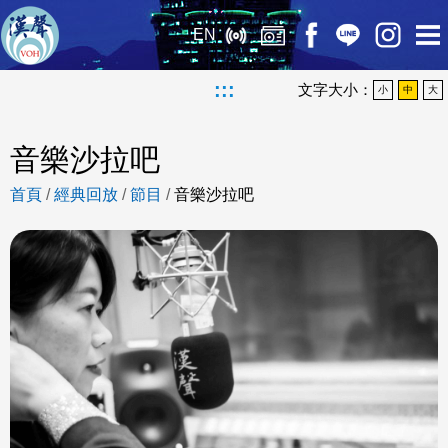
EN
:::
文字大小：
小
中
大
音樂沙拉吧
首頁
/
經典回放
/
節目
/
音樂沙拉吧