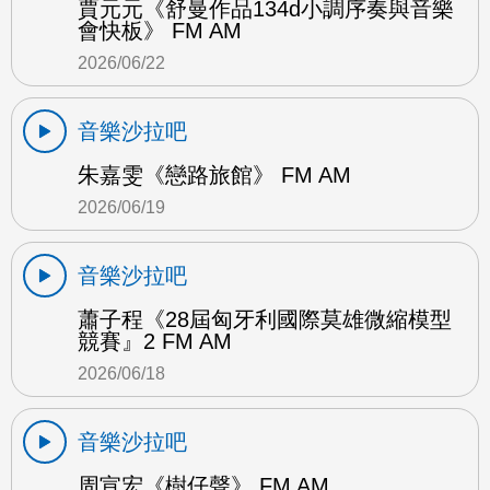
賈元元《舒曼作品134d小調序奏與音樂
會快板》 FM AM
2026/06/22
音樂沙拉吧
朱嘉雯《戀路旅館》 FM AM
2026/06/19
音樂沙拉吧
蕭子程《28屆匈牙利國際莫雄微縮模型
競賽』2 FM AM
2026/06/18
音樂沙拉吧
周宣宏《樹仔聲》 FM AM