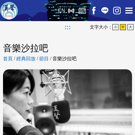
EN
:::
文字大小：
小
中
大
音樂沙拉吧
首頁
/
經典回放
/
節目
/
音樂沙拉吧