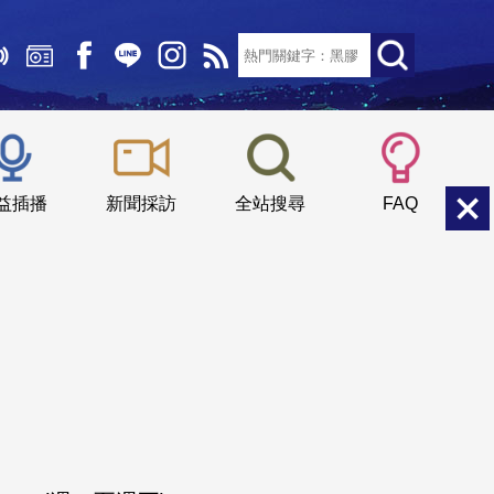
文字大小：
小
中
大
益插播
新聞採訪
全站搜尋
FAQ