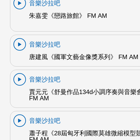
音樂沙拉吧
朱嘉雯《戀路旅館》 FM AM
音樂沙拉吧
唐建風《國軍文藝金像獎系列》 FM AM
音樂沙拉吧
賈元元《舒曼作品134d小調序奏與音樂
FM AM
音樂沙拉吧
蕭子程《28屆匈牙利國際莫雄微縮模型
FM AM