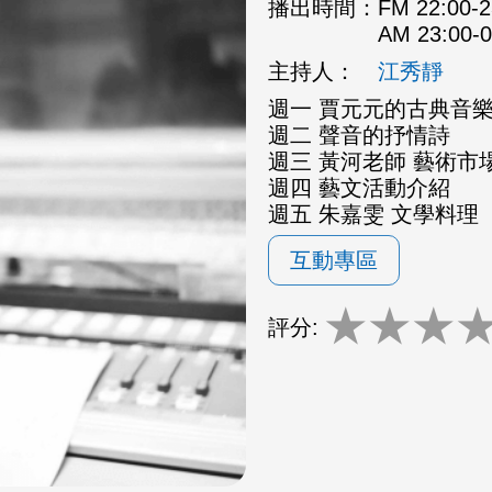
播出時間：
FM 22:00
AM 23:00
主持人：
江秀靜
週一 賈元元的古典音
週二 聲音的抒情詩
週三 黃河老師 藝術市場
週四 藝文活動介紹
週五 朱嘉雯 文學料理
互動專區
★
★
★
評分: