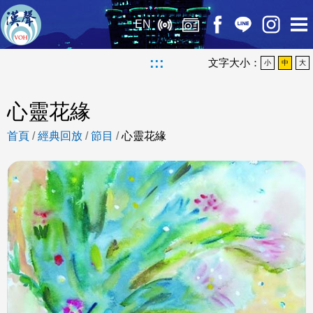
EN
:::
文字大小：
小
中
大
心靈花緣
首頁
/
經典回放
/
節目
/
心靈花緣