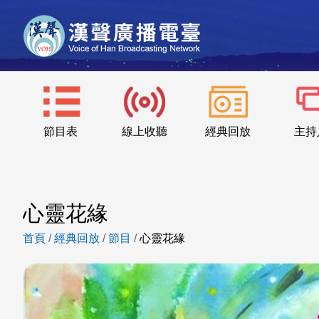
節目表
線上收聽
經典回放
主持
心靈花緣
首頁
/
經典回放
/
節目
/
心靈花緣