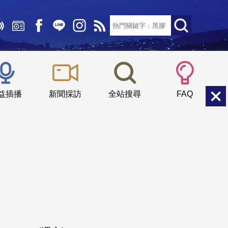
文字大小：
小
中
大
益插播
新聞採訪
全站搜尋
FAQ