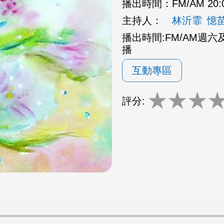
播出時間：
FM/AM 20:
主持人：
林沂霏
憶
播出時間:FM/AM週六及週日
播
互動專區
★
★
★
評分: