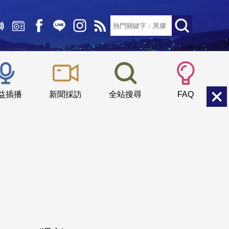
文字大小：
小
中
大
益插播
新聞採訪
全站搜尋
FAQ