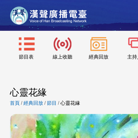
節目表
線上收聽
經典回放
主持
心靈花緣
首頁
/
經典回放
/
節目
/
心靈花緣