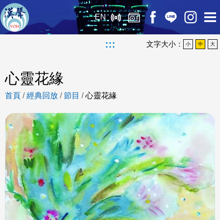
EN
:::
文字大小：
小
中
大
心靈花緣
首頁
/
經典回放
/
節目
/
心靈花緣