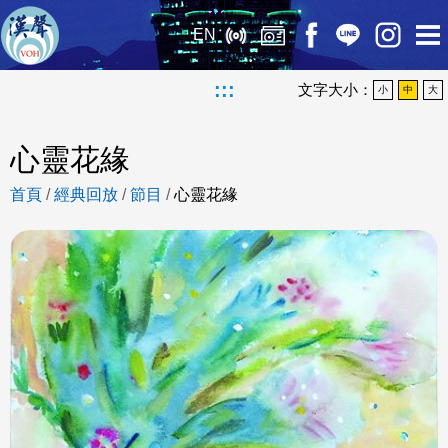
EN
:::
文字大小：
小
中
大
心靈花緣
首頁
/
經典回放
/
節目
/
心靈花緣