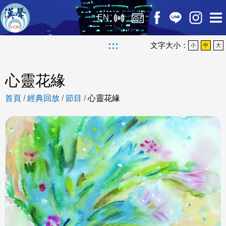
EN
:::
文字大小：
小
中
大
心靈花緣
首頁
/
經典回放
/
節目
/
心靈花緣