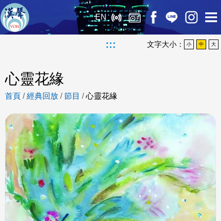
EN
:::
文字大小：
小
中
大
心靈花緣
首頁
/
經典回放
/
節目
/
心靈花緣