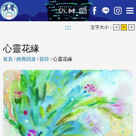
EN
:::
文字大小：
小
中
大
心靈花緣
首頁
/
經典回放
/
節目
/
心靈花緣