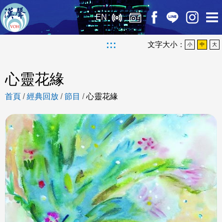
EN
:::
文字大小：
小
中
大
心靈花緣
首頁
/
經典回放
/
節目
/
心靈花緣