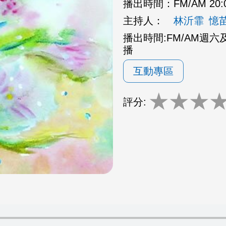
播出時間：
FM/AM 20:
主持人：
林沂霏
憶
播出時間:FM/AM週六及週日
播
互動專區
★
★
★
評分: