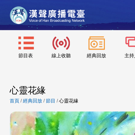
節目表
線上收聽
經典回放
主持
心靈花緣
首頁
/
經典回放
/
節目
/
心靈花緣