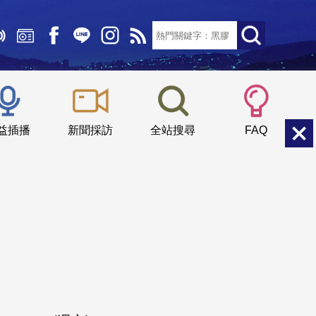
文字大小：
小
中
大
益插播
新聞採訪
全站搜尋
FAQ