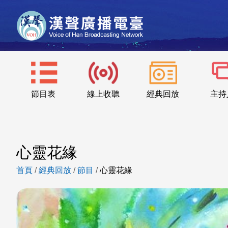
節目表
線上收聽
經典回放
主持
心靈花緣
首頁
/
經典回放
/
節目
/
心靈花緣