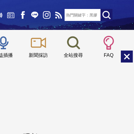
文字大小：
小
中
大
益插播
新聞採訪
全站搜尋
FAQ