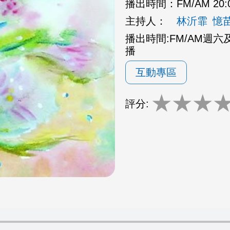
播出時間：
FM/AM 20:
主持人：
林沂霏
憶
播出時間:FM/AM週六及週日
播
互動專區
★
★
★
評分: