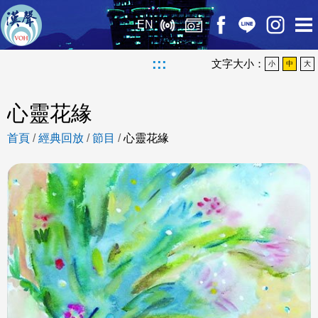
EN
:::
文字大小：
小
中
大
心靈花緣
首頁
/
經典回放
/
節目
/
心靈花緣