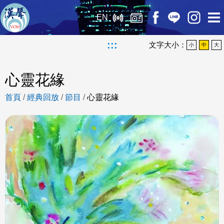
EN
:::
文字大小：
小
中
大
心靈花緣
首頁
/
經典回放
/
節目
/
心靈花緣