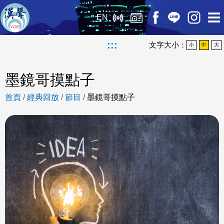
EN
:::
文字大小：
小
中
大
墨鏡哥摸點子
首頁
/
經典回放
/
節目
/
墨鏡哥摸點子