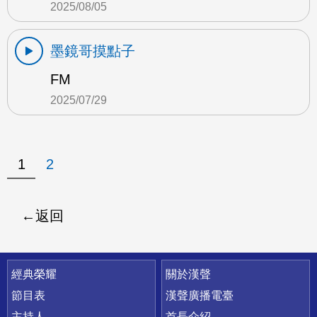
2025/08/05
墨鏡哥摸點子
FM
2025/07/29
1
2
返回
快速連結
經典榮耀
關於漢聲
節目表
漢聲廣播電臺
主持人
首長介紹