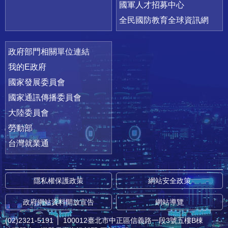
國軍人才招募中心
全民國防教育全球資訊網
政府部門相關單位連結
我的E政府
國家發展委員會
國家通訊傳播委員會
大陸委員會
勞動部
台灣就業通
隱私權保護政策
網站安全政策
政府網站資料開放宣告
網站導覽
(02)2321-5191
│
100012臺北市中正區信義路一段3號五樓B棟