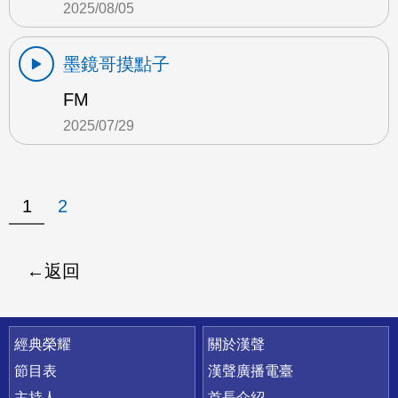
2025/08/05
墨鏡哥摸點子
FM
2025/07/29
1
2
返回
快速連結
經典榮耀
關於漢聲
節目表
漢聲廣播電臺
主持人
首長介紹