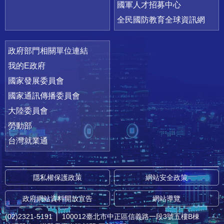
國軍人才招募中心
全民國防教育全球資訊網
政府部門相關單位連結
我的E政府
國家發展委員會
國家通訊傳播委員會
大陸委員會
勞動部
台灣就業通
隱私權保護政策
網站安全政策
政府網站資料開放宣告
網站導覽
(02)2321-5191
│
100012臺北市中正區信義路一段3號五樓B棟