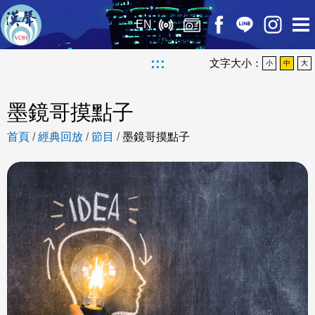
EN
:::
文字大小：
小
中
大
墨鏡哥摸點子
首頁
/
經典回放
/
節目
/
墨鏡哥摸點子