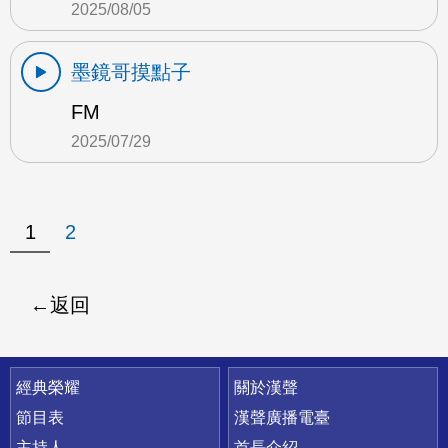
2025/08/05
墨鏡哥摸點子
FM
2025/07/29
1
2
返回
快速連結
經典榮耀
關於漢聲
節目表
漢聲廣播電臺
主持人
首長介紹