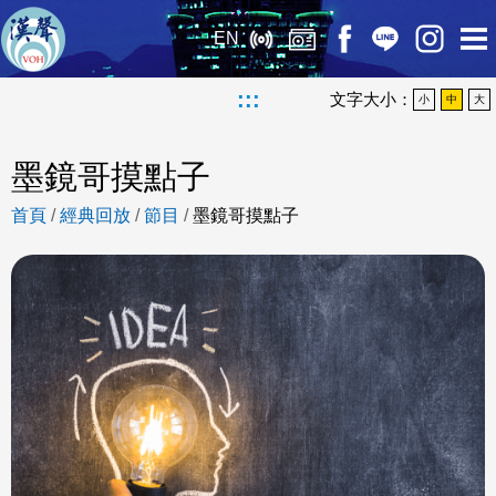
EN
:::
文字大小：
小
中
大
墨鏡哥摸點子
首頁
/
經典回放
/
節目
/
墨鏡哥摸點子