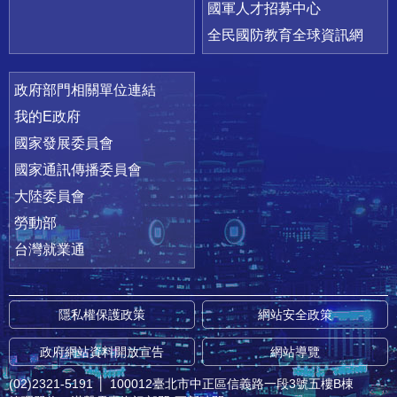
國軍人才招募中心
全民國防教育全球資訊網
政府部門相關單位連結
我的E政府
國家發展委員會
國家通訊傳播委員會
大陸委員會
勞動部
台灣就業通
隱私權保護政策
網站安全政策
政府網站資料開放宣告
網站導覽
(02)2321-5191
│
100012臺北市中正區信義路一段3號五樓B棟