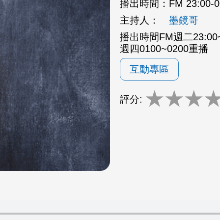
播出時間：
FM 23:00-
主持人：
墨鏡哥
播出時間FM週二23:00~
週四0100~0200重播
互動專區
★
★
★
評分: