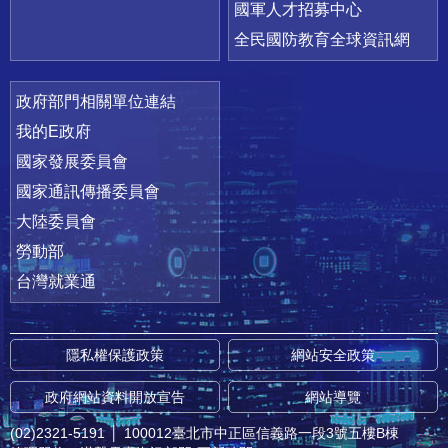
國軍人才招募中心
全民國防教育全球資訊網
政府部門相關單位連結
我的E政府
國家發展委員會
國家通訊傳播委員會
大陸委員會
勞動部
台灣就業通
隱私權保護政策
網站安全政策
政府網站資料開放宣告
網站導覽
(02)2321-5191
│
100012臺北市中正區信義路一段3號五樓B棟