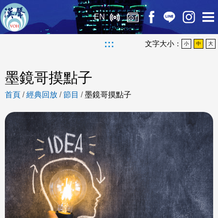
EN
:::
文字大小：
小
中
大
墨鏡哥摸點子
首頁
/
經典回放
/
節目
/
墨鏡哥摸點子