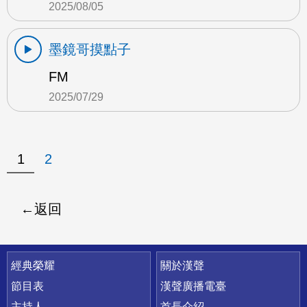
2025/08/05
墨鏡哥摸點子
FM
2025/07/29
1
2
返回
快速連結
經典榮耀
關於漢聲
節目表
漢聲廣播電臺
主持人
首長介紹