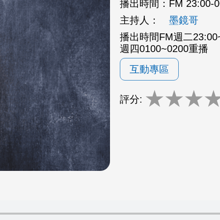
播出時間：
FM 23:00-
主持人：
墨鏡哥
播出時間FM週二23:00~
週四0100~0200重播
互動專區
★
★
★
評分: