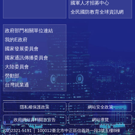
國軍人才招募中心
全民國防教育全球資訊網
政府部門相關單位連結
我的E政府
國家發展委員會
國家通訊傳播委員會
大陸委員會
勞動部
台灣就業通
隱私權保護政策
網站安全政策
政府網站資料開放宣告
網站導覽
(02)2321-5191
│
100012臺北市中正區信義路一段3號五樓B棟