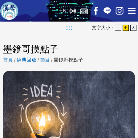
EN
:::
文字大小：
小
中
大
墨鏡哥摸點子
首頁
/
經典回放
/
節目
/
墨鏡哥摸點子