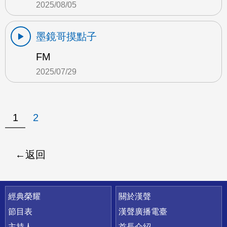
2025/08/05
墨鏡哥摸點子
FM
2025/07/29
1
2
返回
快速連結
經典榮耀
關於漢聲
節目表
漢聲廣播電臺
主持人
首長介紹