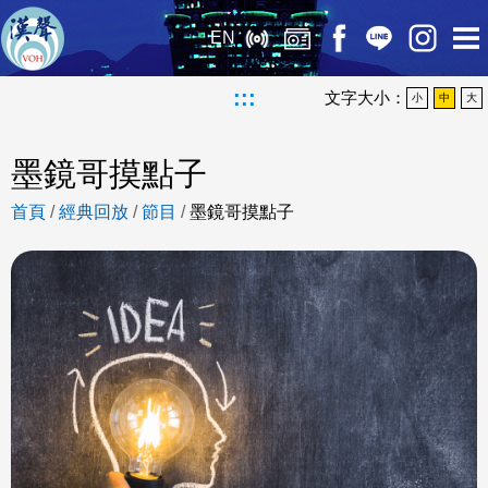
EN
:::
文字大小：
小
中
大
墨鏡哥摸點子
首頁
/
經典回放
/
節目
/
墨鏡哥摸點子