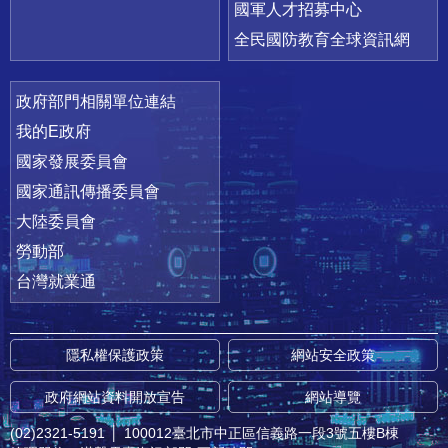
國軍人才招募中心
全民國防教育全球資訊網
政府部門相關單位連結
我的E政府
國家發展委員會
國家通訊傳播委員會
大陸委員會
勞動部
台灣就業通
隱私權保護政策
網站安全政策
政府網站資料開放宣告
網站導覽
(02)2321-5191
│
100012臺北市中正區信義路一段3號五樓B棟