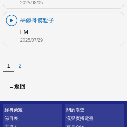
2025/08/05
墨鏡哥摸點子
FM
2025/07/29
1
2
返回
快速連結
經典榮耀
關於漢聲
節目表
漢聲廣播電臺
主持人
首長介紹