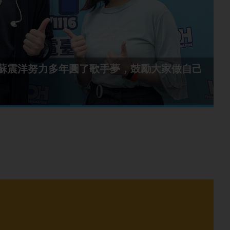
en蘇震洋努力多年圓了歌手夢，鼓勵大家做自己