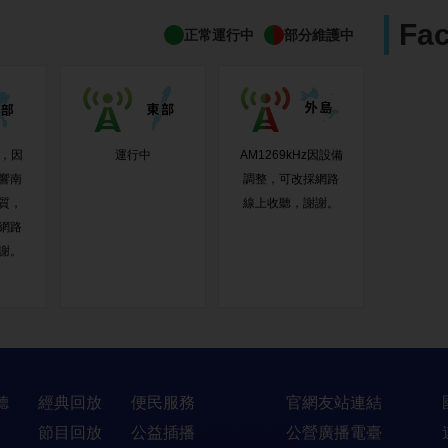
Fa
正常運行中
部分維護中
z，因
運行中
AM1269kHz因設備
響南
調整，可改採網路
質，
線上收聽，謝謝。
網路
謝。
聽
經典回放
便民服務
官網友站連結
節目回放
公益插播
公營廣播電臺