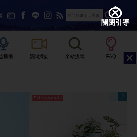
關閉引導
文字大小：
小
中
大
益插播
新聞採訪
全站搜尋
FAQ