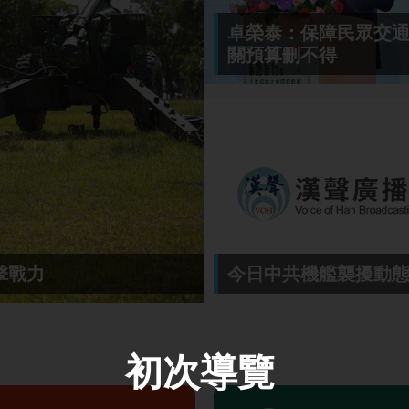
卓榮泰：保障民眾交
關預算刪不得
三支部服裝調節站 發
今日中共機艦襲擾動
初次導覽