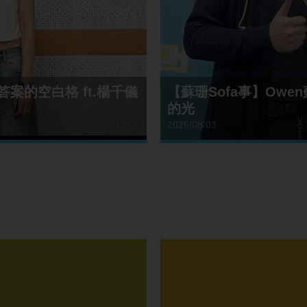
案的空白格 ft.楊千儀
【蘇珊Sofa事】Ow
的光
2026/08/03