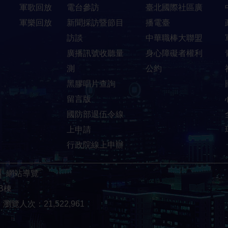
軍歌回放
電台參訪
臺北國際社區廣
軍樂回放
新聞採訪暨節目
播電臺
訪談
中華職棒大聯盟
廣播訊號收聽量
身心障礙者權利
測
公約
黑膠唱片查詢
留言版
國防部退伍令線
上申請
行政院線上申辦
│
網站導覽
B棟
9
瀏覽人次：21,522,961