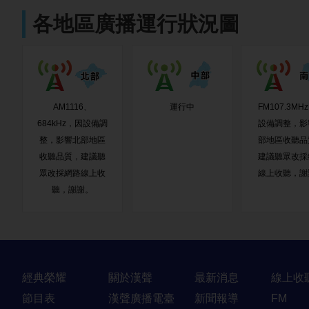
各地區廣播運行狀況圖
AM1116、
運行中
FM107.3MH
684kHz，因設備調
設備調整，影
整，影響北部地區
部地區收聽品
收聽品質，建議聽
建議聽眾改採
眾改採網路線上收
線上收聽，謝
聽，謝謝。
快速連結
經典榮耀
關於漢聲
最新消息
線上收
節目表
漢聲廣播電臺
新聞報導
FM