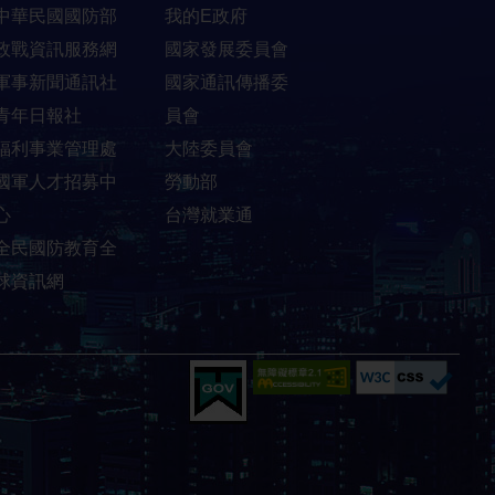
中華民國國防部
我的E政府
政戰資訊服務網
國家發展委員會
軍事新聞通訊社
國家通訊傳播委
青年日報社
員會
福利事業管理處
大陸委員會
國軍人才招募中
勞動部
心
台灣就業通
全民國防教育全
球資訊網