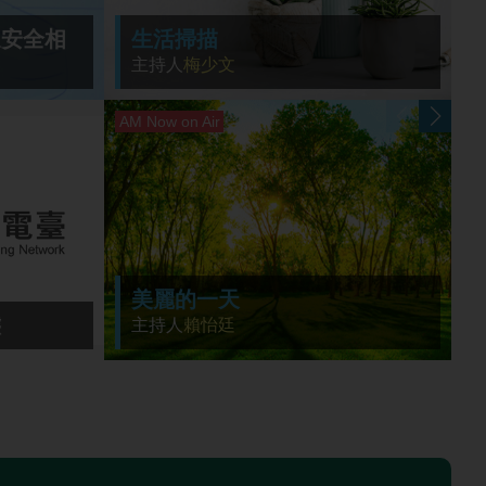
通安全相
生活掃描
主持人
梅少文
美麗的一天
揮後勤支援能量
態
主持人
賴怡廷