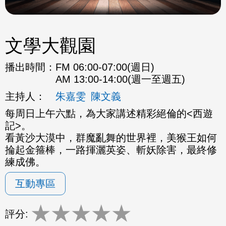
文學大觀園
播出時間：
FM 06:00-07:00(週日)
AM 13:00-14:00(週一至週五)
主持人：
朱嘉雯
陳文義
每周日上午六點，為大家講述精彩絕倫的<西遊
記>。
看黃沙大漠中，群魔亂舞的世界裡，美猴王如何
掄起金箍棒，一路揮灑英姿、斬妖除害，最終修
練成佛。
互動專區
★
★
★
★
★
評分: