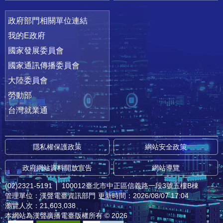
政府部門相關單位連結
我的E政府
國家發展委員會
國家通訊傳播委員會
大陸委員會
勞動部
台灣就業通
隱私權保護政策
網站安全政策
政府網站資料開放宣告
網站導覽
(02)2321-5191
│
100012臺北市中正區信義路一段3號五樓B棟
管理單位：漢聲電臺資訊部門
更新時間：2026/08/07 17:04
瀏覽人次：21,603,038
本網站為漢聲廣播電臺版權所有 © 2026