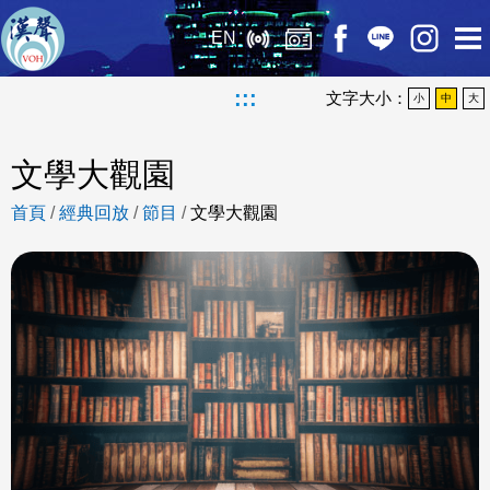
EN
:::
文字大小：
小
中
大
文學大觀園
首頁
/
經典回放
/
節目
/
文學大觀園