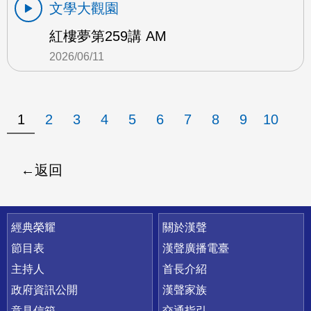
文學大觀園
紅樓夢第259講 AM
2026/06/11
1
2
3
4
5
6
7
8
9
10
返回
快速連結
經典榮耀
關於漢聲
節目表
漢聲廣播電臺
主持人
首長介紹
政府資訊公開
漢聲家族
意見信箱
交通指引